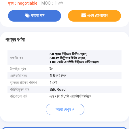
মূল্য：negotiable
MOQ：1 সেট
ভালো দাম
এখন যোগাযোগ
পণ্যের বর্ণনা
,
50 গ্রাম সিলিন্ডার ফিলিং স্কেল
লক্ষণীয় করা
,
50Hz সিলিন্ডার ফিলিং স্কেল
180 কেজি এলপিজি সিলিন্ডার ভর্তি সরঞ্জাম
উৎপত্তি স্থল
চীন
ডেলিভারি সময়
5-8 কার্য দিবস
ন্যূনতম চাহিদার পরিমাণ
1 সেট
পরিচিতিমুলক নাম
Silk Road
পরিশোধের শর্ত
এল / সি, টি / টি, ওয়েস্টার্ন ইউনিয়ন
আরো দেখুন