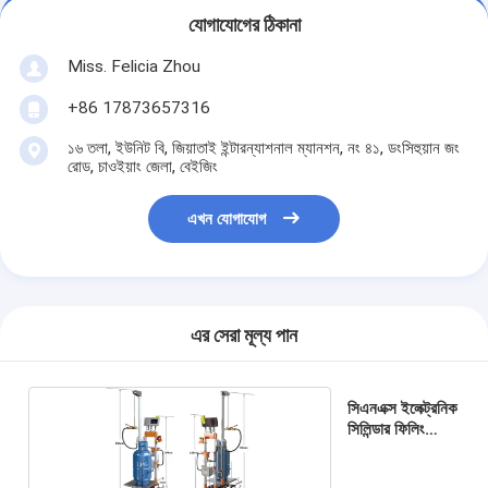
যোগাযোগের ঠিকানা
Miss. Felicia Zhou
+86 17873657316
১৬ তলা, ইউনিট বি, জিয়াতাই ইন্টারন্যাশনাল ম্যানশন, নং ৪১, ডংসিহুয়ান জং
রোড, চাওইয়াং জেলা, বেইজিং
এখন যোগাযোগ
এর সেরা মূল্য পান
সিএনএক্স ইলেক্ট্রনিক
সিলিন্ডার ফিলিং
স্কেল