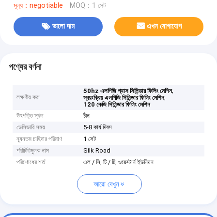
মূল্য：negotiable
MOQ：1 সেট
ভালো দাম
এখন যোগাযোগ
পণ্যের বর্ণনা
,
50hz এলপিজি গ্যাস সিলিন্ডার ফিলিং মেশিন
লক্ষণীয় করা
,
স্বয়ংক্রিয় এলপিজি সিলিন্ডার ফিলিং মেশিন
120 কেজি সিলিন্ডার ফিলিং মেশিন
উৎপত্তি স্থল
চীন
ডেলিভারি সময়
5-8 কার্য দিবস
ন্যূনতম চাহিদার পরিমাণ
1 সেট
পরিচিতিমুলক নাম
Silk Road
পরিশোধের শর্ত
এল / সি, টি / টি, ওয়েস্টার্ন ইউনিয়ন
আরো দেখুন