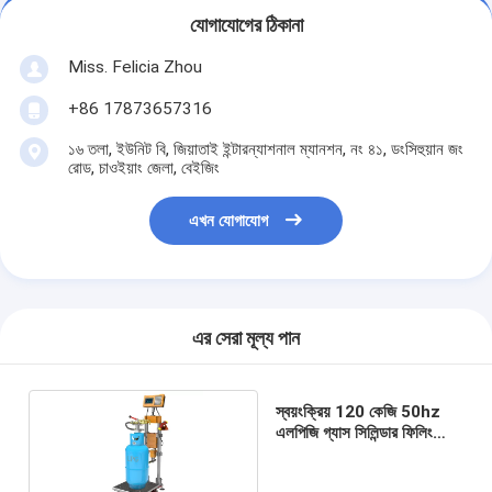
যোগাযোগের ঠিকানা
Miss. Felicia Zhou
+86 17873657316
১৬ তলা, ইউনিট বি, জিয়াতাই ইন্টারন্যাশনাল ম্যানশন, নং ৪১, ডংসিহুয়ান জং
রোড, চাওইয়াং জেলা, বেইজিং
এখন যোগাযোগ
এর সেরা মূল্য পান
স্বয়ংক্রিয় 120 কেজি 50hz
এলপিজি গ্যাস সিলিন্ডার ফিলিং
মেশিন