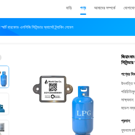
বাড়ি
পণ্য
আমাদের সম্পর্কে
যোগাযো
 স্মার্ট বারকোড এলপিজি সিলিন্ডার অ্যাসেট ট্র্যাকিং লেবেল
জিয়াংকাং
সিলিন্ডার
পণ্যের বি
উৎপত্তি স
পরিচিতিমু
সাক্ষ্যদান:
মডেল নম্ব
প্রদান:
ন্যূনতম চ