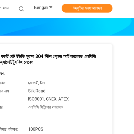
Bengali
গ করুন
উদ্ধৃতির জন্য আবেদন
 ফার্স্ট রেট ইউভি সুরক্ষা 304 স্টিল গ্লেজ স্মার্ট বারকোড এলপিজি
 অ্যাসেট ট্র্যাকিং লেবেল
বরণ:
্থল:
চ্যাংঝৌ, চীন
লক নাম:
Silk Road
ISO9001, CNEX, ATEX
ার:
এলপিজি সিলিন্ডার বারকোড
াহিদার পরিমাণ:
100PCS