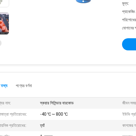
মূল্য:
প্যাকেজিং
পরিশোধের 
যোগানের ক
 তথ্য
পণ্যের বর্ণনা
যের নাম:
স্কয়ার সিলিন্ডার বারকোড
জীবন সময়
মাত্রা প্রতিরোধের:
-40 ℃ ~ 800 ℃
ইউভি প্র
ায়নিক প্রতিরোধের:
হ্যাঁ
কাগজের 