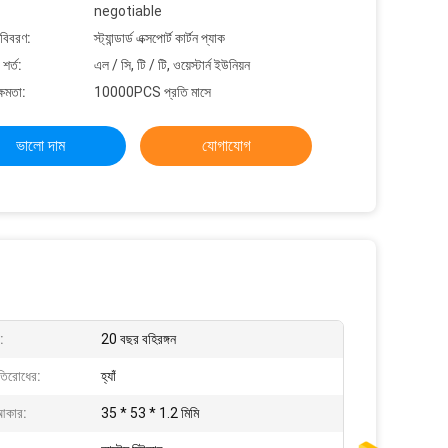
negotiable
 বিবরণ:
স্ট্যান্ডার্ড এক্সপোর্ট কার্টন প্যাক
শর্ত:
এল / সি, টি / টি, ওয়েস্টার্ন ইউনিয়ন
্ষমতা:
10000PCS প্রতি মাসে
ভালো দাম
যোগাযোগ
:
20 বছর বহিরঙ্গন
তিরোধের:
হ্যাঁ
আকার:
35 * 53 * 1.2 মিমি