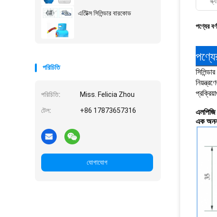
স্ক
এটিেক্স সিলিন্ডার বারকোড
পণ্যের বর্
পণ্যের
পরিচিতি
সিলিন্ডা
নিয়ন্ত্
প্রক্রিয
পরিচিতি:
Miss. Felicia Zhou
টেল:
+86 17873657316
এলপিজি স
এক অনন্
যোগাযোগ