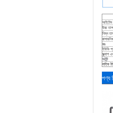
আইটেম 
উচ্চ তাপ
নিম্ন তা
রাসায়নিক
রঙ
ইউভি প্
স্ক্র্যাপ 
এক
অটুট
লাইফ ট
পণ্য 