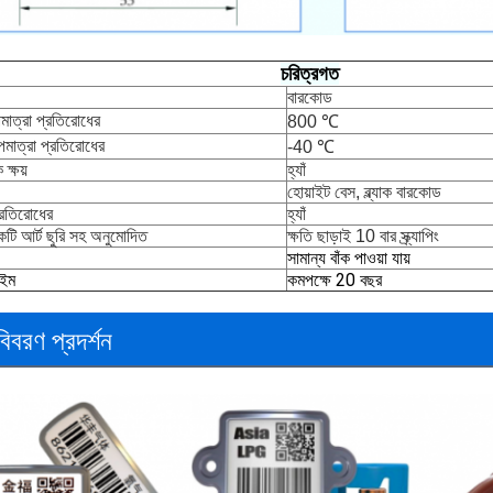
চরিত্রগত
বারকোড
মাত্রা প্রতিরোধের
800 ℃
পমাত্রা প্রতিরোধের
-40 ℃
 ক্ষয়
হ্যাঁ
হোয়াইট বেস, ব্ল্যাক বারকোড 
রতিরোধের
হ্যাঁ
টি আর্ট ছুরি সহ 
অনুমোদিত
ক্ষতি ছাড়াই 10 বার স্ক্র্যাপিং
সামান্য বাঁক পাওয়া যায়
াইম
কমপক্ষে 20 বছর
বিবরণ প্রদর্শন