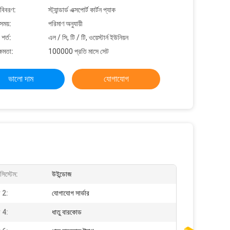
 বিবরণ:
স্ট্যান্ডার্ড এক্সপোর্ট কার্টন প্যাক
সময়:
পরিমাণ অনুযায়ী
শর্ত:
এল / সি, টি / টি, ওয়েস্টার্ন ইউনিয়ন
্ষমতা:
100000 প্রতি মাসে সেট
ভালো দাম
যোগাযোগ
সিস্টেম:
উইন্ডোজ
র 2:
যোগাযোগ সার্ভার
র 4:
ধাতু বারকোড