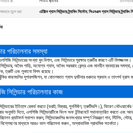
্ডওয়্যার 5:
পিডিএ স্ক্যানার
হার্ডওয়্যা
েষভাবে তুলে ধরা:
এটিেক্স গ্যাস সিলিন্ডার ট্র্যাকিং সিস্টেম
,
সিএনএক্স গ্যাস সিলিন্ডার ট্র্যাকিং স
ণনা
্ডার পরিচালনার সমস্যা
এলপিজি সিলিন্ডারের সংখ্যা খুব বিশাল, এবং সিলিন্ডারে সুরক্ষার ত্রুটির কারণে এটি বিপজ্জনক।
িলিন্ডার, অবৈধ গাড়ি, অযোগ্য গ্যাস, অবৈধ সরবরাহ কেন্দ্র এবং মানহীন ব্যবহারের সমস্য
ফাঁক, ত্রুটি এবং লুকানো বিপদ রয়েছে।
ঝুঁকির কারণগুলির সুপারপজিশন, যা বোতলজাত গ্যাস দুর্ঘটনার গুরুতর প্রভাব ও তাৎপর্য হ্রা
ি সিলিন্ডার পরিচালনার কাজ
সিলিন্ডারের ইতিহাস রেকর্ড করতে (ভরাট, বিক্রয়, পুনর্নির্মাণ, ত্রুটিগুলি।), বিতরণ নেটওয়ার্
রার অনুমতি দিতে, এলপিজি সিলিন্ডারটিকে থিংস অফ ইন্টারনেটে স্থানান্তরিত করতে এবং আ
িচালন প্ল্যাটফর্ম স্থাপন করুন, সিলিন্ডারগুলির জনসংখ্যার সম্পূর্ণ নিয়ন্ত্রণ পান, স্টিলিং, স্টোর
া বিশ্লেষণের মাধ্যমে আরও ভাল পরিচালনা করুন , অস্বাভাবিক প্রাথমিক সতর্কতা।