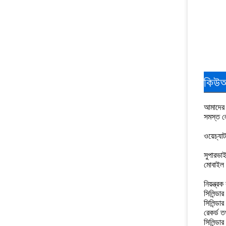
কিউআর
আমাদের স
সমস্ত লো
ওয়েচ্যা
সুপারভাই
মোবাইল ফ
নিয়ন্ত্র
সিলিন্ডা
সিলিন্ডার
রেকর্ড ত
সিলিন্ডার