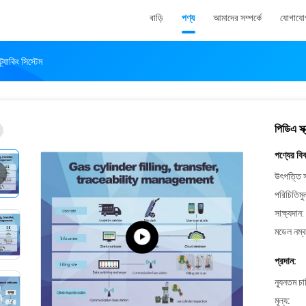
বাড়ি
পণ্য
আমাদের সম্পর্কে
যোগাযো
্র্যাকিং সিস্টেম
পিডিএ স্ক্
পণ্যের বি
উৎপত্তি স
পরিচিতিমু
সাক্ষ্যদান:
মডেল নম্ব
প্রদান:
ন্যূনতম চ
মূল্য: