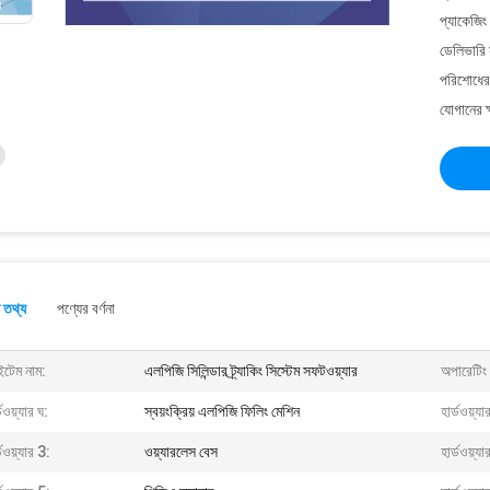
প্যাকেজিং
ডেলিভারি 
পরিশোধের 
যোগানের ক
 তথ্য
পণ্যের বর্ণনা
টেম নাম:
এলপিজি সিলিন্ডার ট্র্যাকিং সিস্টেম সফটওয়্যার
অপারেটিং 
্ডওয়্যার ঘ:
স্বয়ংক্রিয় এলপিজি ফিলিং মেশিন
হার্ডওয়্যা
্ডওয়্যার 3:
ওয়্যারলেস বেস
হার্ডওয়্যা