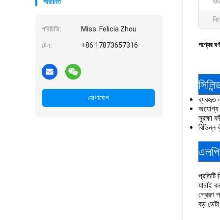
হার
পরিচিতি
বিশ
পরিচিতি:
Miss. Felicia Zhou
পণ্যের বর্
টেল:
+86 17873657316
সিলিন
যোগাযোগ
ব্যবহৃত 
অযোগ্য স
সুরক্ষা 
বিভিন্ন 
এলপিজ
প্রতিটি 
যাচাই ক
প্রেরণ পর
বড় ডেট