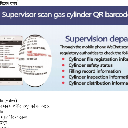
র বিতরণ তথ্য
ারী (গ্রাহক)
রের মান সম্পর্কিত তথ্য পরীক্ষা করতে:
ের
 দ্বারা বিতরণ রেকর্ড
 তথ্য
 অবস্থা