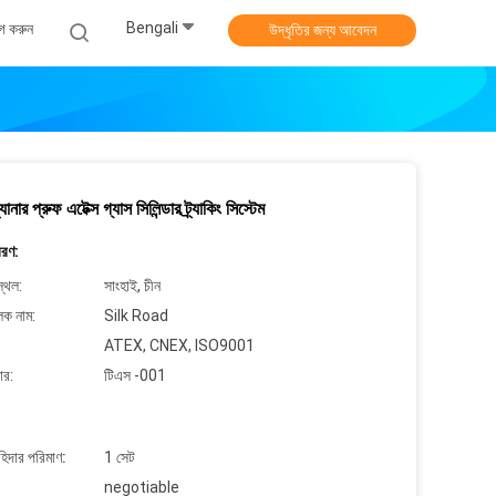
Bengali
গ করুন
উদ্ধৃতির জন্য আবেদন
যানার প্রুফ এটেক্স গ্যাস সিলিন্ডার ট্র্যাকিং সিস্টেম
বরণ:
্থল:
সাংহাই, চীন
লক নাম:
Silk Road
ATEX, CNEX, ISO9001
ার:
টিএস -001
াহিদার পরিমাণ:
1 সেট
negotiable