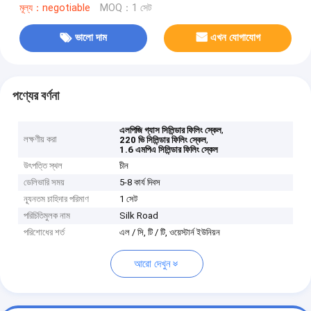
মূল্য：negotiable
MOQ：1 সেট
ভালো দাম
এখন যোগাযোগ
পণ্যের বর্ণনা
,
এলপিজি গ্যাস সিলিন্ডার ফিলিং স্কেল
লক্ষণীয় করা
,
220 ভি সিলিন্ডার ফিলিং স্কেল
1.6 এমপিএ সিলিন্ডার ফিলিং স্কেল
উৎপত্তি স্থল
চীন
ডেলিভারি সময়
5-8 কার্য দিবস
ন্যূনতম চাহিদার পরিমাণ
1 সেট
পরিচিতিমুলক নাম
Silk Road
পরিশোধের শর্ত
এল / সি, টি / টি, ওয়েস্টার্ন ইউনিয়ন
আরো দেখুন