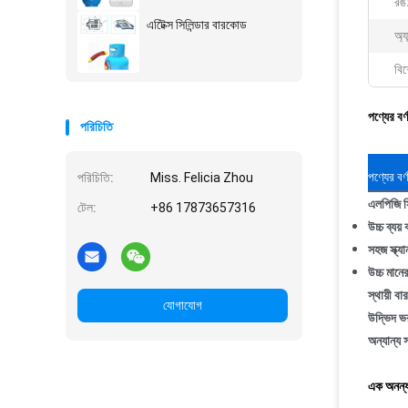
রঙ
এটিেক্স সিলিন্ডার বারকোড
অ্যা
বিশ
পণ্যের বর্
পরিচিতি
পণ্যের বর্
পরিচিতি:
Miss. Felicia Zhou
এলপিজি সি
টেল:
+86 17873657316
উচ্চ ব্যয় 
সহজ স্ক্যা
উচ্চ মানে
স্থায়ী বা
যোগাযোগ
উদ্ভিদ ভ
অন্যান্য 
এক অনন্য