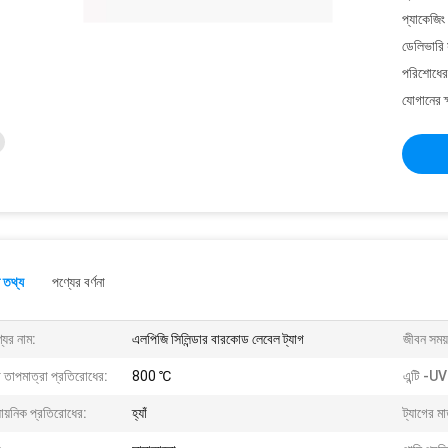
প্যাকেজিং
ডেলিভারি 
পরিশোধের 
যোগানের ক
 তথ্য
পণ্যের বর্ণনা
যের নাম:
এলপিজি সিলিন্ডার বারকোড লেবেল ট্যাগ
জীবন সময়
 তাপমাত্রা প্রতিরোধের:
800 ℃
এন্টি -UV
ায়নিক প্রতিরোধের:
হ্যাঁ
ট্যাগের ম