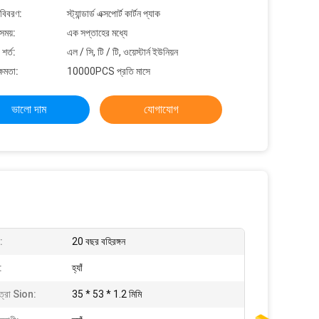
 বিবরণ:
স্ট্যান্ডার্ড এক্সপোর্ট কার্টন প্যাক
সময়:
এক সপ্তাহের মধ্যে
শর্ত:
এল / সি, টি / টি, ওয়েস্টার্ন ইউনিয়ন
্ষমতা:
10000PCS প্রতি মাসে
ভালো দাম
যোগাযোগ
:
20 বছর বহিরঙ্গন
:
হ্যাঁ
াত্রা Sion:
35 * 53 * 1.2 মিমি