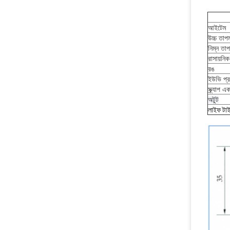
আইটেম 
উচ্চ তাপ
নিম্ন তা
রাসায়নিক 
রঙ
ইউভি প্
স্ক্র্যাপ 
একট
অটুট
লাইফ টা