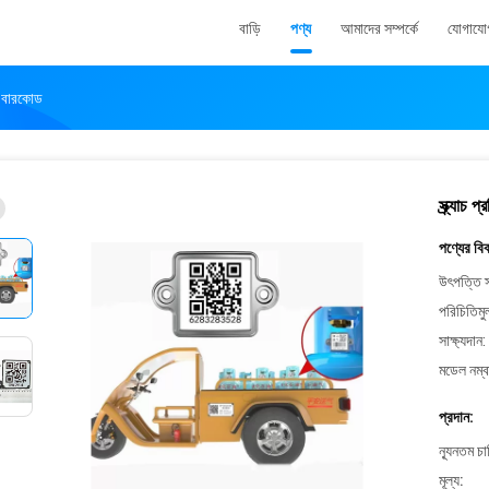
বাড়ি
পণ্য
আমাদের সম্পর্কে
যোগাযো
ার বারকোড
স্ক্র্যাচ
পণ্যের বি
উৎপত্তি স
পরিচিতিমু
সাক্ষ্যদান:
মডেল নম্ব
প্রদান:
ন্যূনতম চ
মূল্য: