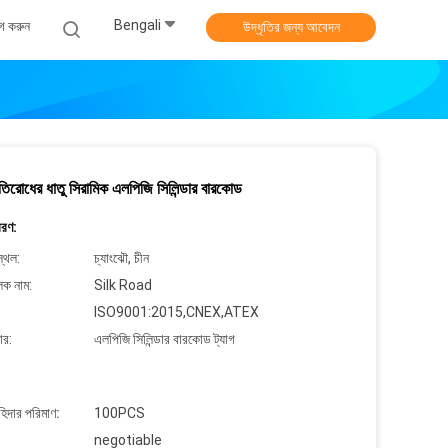
Bengali
গ করুন
উদ্ধৃতির জন্য আবেদন
 প্রতিরোধের ধাতু সিরামিক এলপিজি সিলিন্ডার বারকোড
বরণ:
্থল:
চ্যাংঝৌ, চীন
লক নাম:
Silk Road
ISO9001:2015,CNEX,ATEX
ার:
এলপিজি সিলিন্ডার বারকোড ট্যাগ
াহিদার পরিমাণ:
100PCS
negotiable