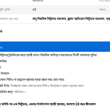
:
সাদাকালো
পানি প্রত
ন্টি-বার্নিং:
হ্যাঁ
পাদান:
েষভাবে তুলে ধরা:
ধাতু সিরামিক সিলিন্ডার বারকোড
,
স্ক্র্যাচ প্রতিরোধ সিলিন্ডার বারকোড
,
অ্যা
ণনা
ণনা
লিন্ডার ট্র্যাকিংয়ের জন্য স্থায়ী ধাতব-সিরামিক সংমিশ্রণ বারকোডের তিনটি অসামান্য সুবিধা:
কার্যকর
ন
র উপাদান
রকোড পিডিএ বা হ্যান্ডেল স্ক্যানার দ্বারা স্ক্যান করা যেতে পারে:
রাট উপর
: বিপজ্জনক অঞ্চল জোনের জন্য পিডিএ বিস্ফোরণ-প্রমাণ ব্যবহার করুন
সাইটের জন্য
: স্মার্টফোন।
 আইডি সহ এক সিলিন্ডার, একবার ইনস্টলেশন স্থায়ী ব্যবহার, কমপক্ষে 20 বছর জীবনকাল