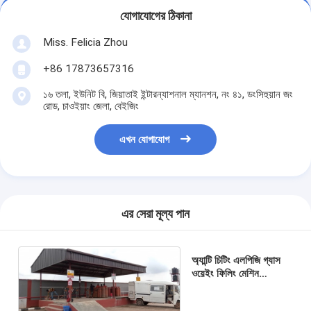
যোগাযোগের ঠিকানা
Miss. Felicia Zhou
+86 17873657316
১৬ তলা, ইউনিট বি, জিয়াতাই ইন্টারন্যাশনাল ম্যানশন, নং ৪১, ডংসিহুয়ান জং
রোড, চাওইয়াং জেলা, বেইজিং
এখন যোগাযোগ
এর সেরা মূল্য পান
অ্যান্টি চিটিং এলপিজি গ্যাস
ওয়েইং ফিলিং মেশিন
ওয়্যারলেস ডেটা ট্রান্সফার