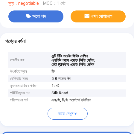
মূল্য：negotiable
MOQ：1 সেট
ভালো দাম
এখন যোগাযোগ
পণ্যের বর্ণনা
,
এন্টি চিটিং ওয়েইং ফিলিং মেশিন
লক্ষণীয় করা
,
এলপিজি গ্যাস ওয়েইং ফিলিং মেশিন
ডেটা ট্রান্সফার ওয়েইং ফিলিং মেশিন
উৎপত্তি স্থল
চীন
ডেলিভারি সময়
5-8 কাজের দিন
ন্যূনতম চাহিদার পরিমাণ
1 সেট
পরিচিতিমুলক নাম
Silk Road
পরিশোধের শর্ত
এল/সি, টি/টি, ওয়েস্টার্ন ইউনিয়ন
আরো দেখুন